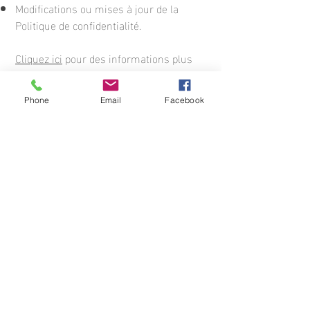
Modifications ou mises à jour de la
Politique de confidentialité.
Cliquez ici
pour des informations plus
détaillées sur comment formuler votre
politique de confidentialité.
Phone
Email
Facebook
Instagram
Mentions légales
Politique en matière de cookies
Politique de confidentialité